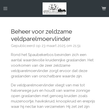
Ga
direct
naar
de
hoofdinhoud
Beheer voor zeldzame
veldparelmoervlinder
Gepubliceerd op 23 maart 2025 om 21:51
Rond het Spaubekerbos bevinden zich een
aantal waardevolle kruidenrijke graslanden. Het
voorkomen van de zeer zeldzame
veldparelmoervlinder zorgt ervoor dat deze
graslanden van onschatbare waarde zijn.
De veldparelmoervlinder vliegt van mei tot
halverwege juni en houdt van warme zonnige
open graslanden met genoeg kruiden zoals
muizenoortje, havikskruid, knoopkruid en ereprijs
waar hij nectar kan verzamelen. Hij zet zet zijn