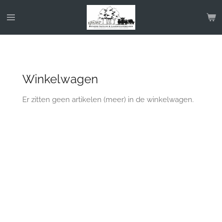
Ga
direct
naar
de
hoofdinhoud
Winkelwagen
Er zitten geen artikelen (meer) in de winkelwagen.