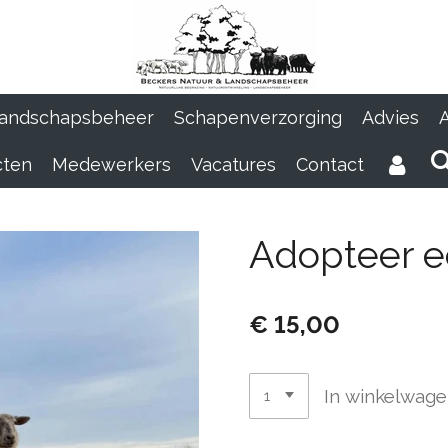
Landschapsbeheer
Schapenverzorging
Advies
A
cten
Medewerkers
Vacatures
Contact
Adopteer e
€ 15,00
In winkelwag