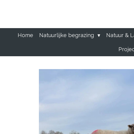
Ga
direct
naar
de
hoofdinhoud
Home
Natuurlijke begrazing
Natuur & 
Proje