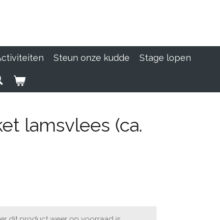
ctiviteiten
Steun onze kudde
Stage lopen
et lamsvlees (ca.
r dit product weer op voorraad is.