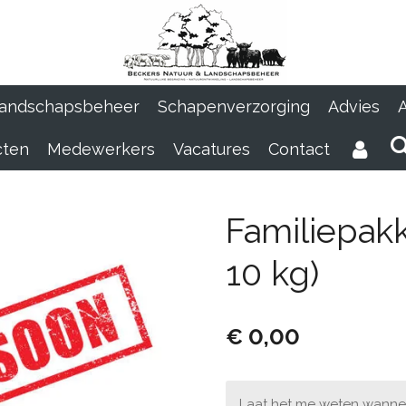
Landschapsbeheer
Schapenverzorging
Advies
A
cten
Medewerkers
Vacatures
Contact
Familiepakk
10 kg)
€ 0,00
Laat het me weten wannee