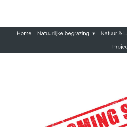
Ga
direct
naar
de
hoofdinhoud
Home
Natuurlijke begrazing
Natuur & 
Proje