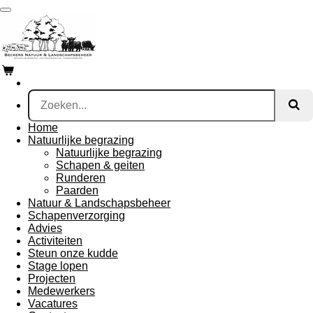
Ga
direct
naar
de
hoofdinhoud
Home
Natuurlijke begrazing
Natuurlijke begrazing
Schapen & geiten
Runderen
Paarden
Natuur & Landschapsbeheer
Schapenverzorging
Advies
Activiteiten
Steun onze kudde
Stage lopen
Projecten
Medewerkers
Vacatures