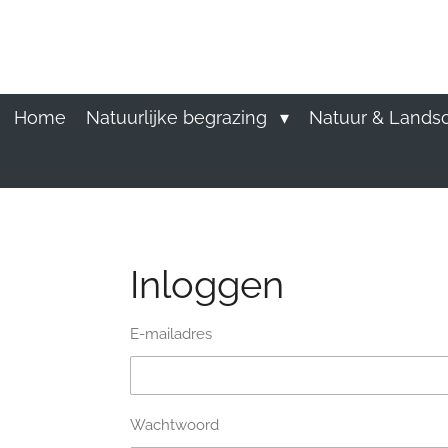
Ga
direct
naar
de
hoofdinhoud
Home
Natuurlijke begrazing
Natuur & Lands
Inloggen
E-mailadres
Wachtwoord