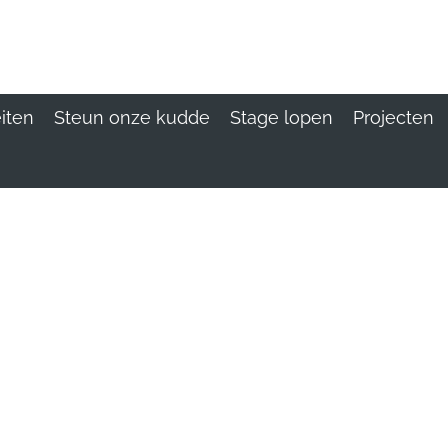
eiten
Steun onze kudde
Stage lopen
Projecten