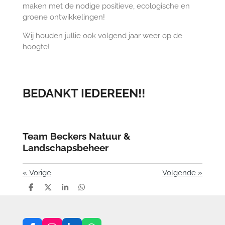
maken met de nodige positieve, ecologische en
groene ontwikkelingen!
Wij houden jullie ook volgend jaar weer op de
hoogte!
BEDANKT IEDEREEN!!
Team Beckers Natuur &
Landschapsbeheer
«
Vorige
Volgende
»
D
D
S
D
e
e
h
e
l
e
a
l
e
l
r
e
n
e
n