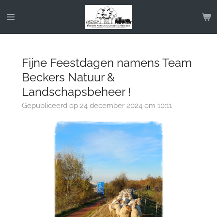
Ga
direct
naar
de
hoofdinhoud
Fijne Feestdagen namens Team
Beckers Natuur &
Landschapsbeheer !
Gepubliceerd op 24 december 2024 om 10:11