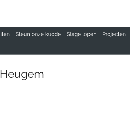
eiten
Steun onze kudde
Stage lopen
Projecten
r Heugem