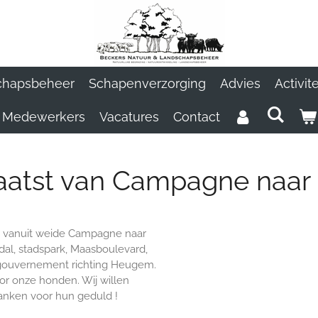
chapsbeheer
Schapenverzorging
Advies
Activit
Medewerkers
Vacatures
Contact
laatst van Campagne naa
t vanuit weide Campagne naar
al, stadspark, Maasboulevard,
t gouvernement richting Heugem.
r onze honden. Wij willen
anken voor hun geduld !