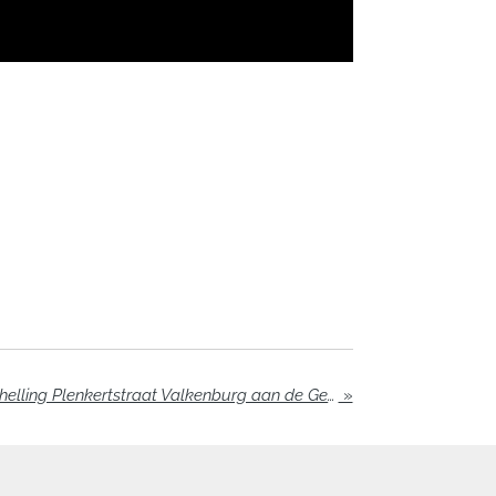
Schapen begrazen steile helling Plenkertstraat Valkenburg aan de Geul
»