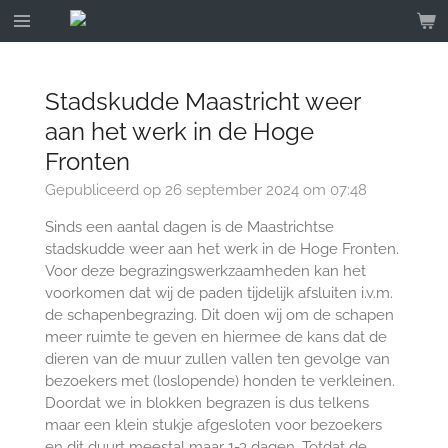
Ga
direct
naar
de
Stadskudde Maastricht weer
hoofdinhoud
aan het werk in de Hoge
Fronten
Gepubliceerd op 26 september 2024 om 07:48
Sinds een aantal dagen is de Maastrichtse
stadskudde weer aan het werk in de Hoge Fronten.
Voor deze begrazingswerkzaamheden kan het
voorkomen dat wij de paden tijdelijk afsluiten i.v.m.
de schapenbegrazing. Dit doen wij om de schapen
meer ruimte te geven en hiermee de kans dat de
dieren van de muur zullen vallen ten gevolge van
bezoekers met (loslopende) honden te verkleinen.
Doordat we in blokken begrazen is dus telkens
maar een klein stukje afgesloten voor bezoekers
en dit duurt meestal maar 1-3 dagen. Totdat de